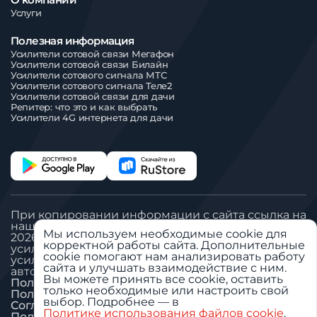
Услуги
Полезная информация
Усилители сотовой связи Мегафон
Усилители сотовой связи Билайн
Усилители сотового сигнала МТС
Усилители сотового сигнала Теле2
Усилители сотовой связи для дачи
Репитер: что это и как выбрать
Усилители 4G интернета для дачи
При копировании информации с сайта ссылка на
наш сайт обязательна
Мы используем необходимые cookie для
2026 © Все права защищены. ООО «Вегател»:
корректной работы сайта. Дополнительные
усилитель сигнала сотовой связи, антенна GSM,
cookie помогают нам анализировать работу
усилитель сигнала сотовой связи для дачи,
сайта и улучшать взаимодействие с ним.
автомобильный GSM репитер.
Вы можете принять все cookie, оставить
Политика «Обработка ПДн»
только необходимые или настроить свой
Пользовательское соглашение
выбор. Подробнее — в
Согласие на обработку ПДн
Политике использования файлов cookie
.
Политика использования cookie
Настроить