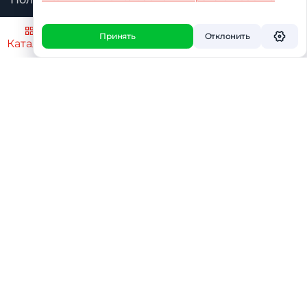
Принять
Отклонить
Каталог
Поиск
Избранное
Профиль
Корзин
О дилере
О бренде
Услуги
Приложение
Контакты
Каталог
Оплата и доставка
Поддержка
Сертификаты
Статьи
Видео
Избранное
Сравнение
Корзина
Личный кабинет