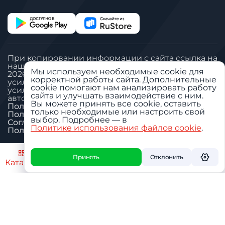
При копировании информации с сайта ссылка на
наш сайт обязательна
Мы используем необходимые cookie для
2026 © Все права защищены. ООО «Вегател»:
корректной работы сайта. Дополнительные
усилитель сигнала сотовой связи, антенна GSM,
cookie помогают нам анализировать работу
усилитель сигнала сотовой связи для дачи,
сайта и улучшать взаимодействие с ним.
автомобильный GSM репитер.
Вы можете принять все cookie, оставить
Политика «Обработка ПДн»
только необходимые или настроить свой
Пользовательское соглашение
выбор. Подробнее — в
Согласие на обработку ПДн
Политике использования файлов cookie
.
Политика использования cookie
Настроить
Принять
Отклонить
Каталог
Поиск
Избранное
Профиль
Корзин
О дилере
О бренде
Услуги
Приложение