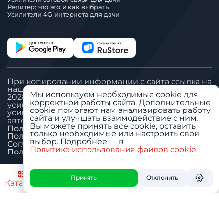
Репитер: что это и как выбрать
Усилители 4G интернета для дачи
При копировании информации с сайта ссылка на
наш сайт обязательна
Мы используем необходимые cookie для
2026 © Все права защищены. ООО «Вегател»:
корректной работы сайта. Дополнительные
усилитель сигнала сотовой связи, антенна GSM,
cookie помогают нам анализировать работу
усилитель сигнала сотовой связи для дачи,
сайта и улучшать взаимодействие с ним.
автомобильный GSM репитер.
Вы можете принять все cookie, оставить
Политика «Обработка ПДн»
только необходимые или настроить свой
Пользовательское соглашение
выбор. Подробнее — в
Согласие на обработку ПДн
Политике использования файлов cookie
.
Политика использования cookie
Настроить
Принять
Отклонить
Каталог
Поиск
Избранное
Профиль
Корзин
О дилере